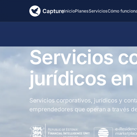
Inicio
Planes
Servicios
Cómo funcion
Servicios c
jurídicos en
Servicios corporativos, jurídicos y co
emprendedores que operan a través de