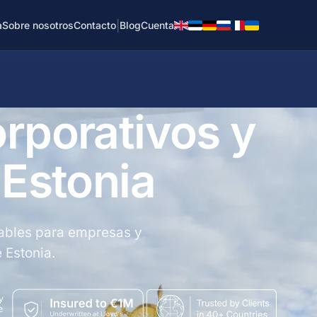
|
a
Sobre nosotros
Contacto
Blog
Cuenta
orporativos y
 Estonia
ntables para empresas y
 Estonia.